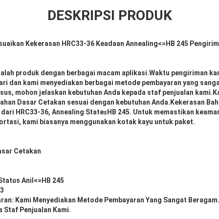
DESKRIPSI PRODUK
suaikan Kekerasan HRC33-36 Keadaan Annealing<=HB 245 Pengirima
dalah produk dengan berbagai macam aplikasi.Waktu pengiriman ka
hari dan kami menyediakan berbagai metode pembayaran yang sang
sus, mohon jelaskan kebutuhan Anda kepada staf penjualan kami.K
ahan Dasar Cetakan sesuai dengan kebutuhan Anda.Kekerasan Bah
r dari HRC33-36, Annealing State≤HB 245. Untuk memastikan keama
ortasi, kami biasanya menggunakan kotak kayu untuk paket.
asar Cetakan
Status Anil<=HB 245
83
ran: Kami Menyediakan Metode Pembayaran Yang Sangat Beragam
 Staf Penjualan Kami.