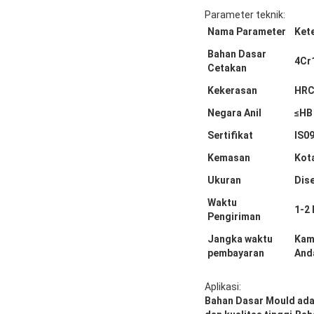
Parameter teknik:
Nama Parameter
Ket
Bahan Dasar
4Cr
Cetakan
Kekerasan
HRC
Negara Anil
≤HB
Sertifikat
IS0
Kemasan
Kot
Ukuran
Dis
Waktu
1-2 
Pengiriman
Jangka waktu
Kam
pembayaran
And
Aplikasi:
Bahan Dasar Mould ada