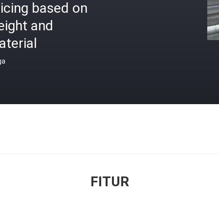
icing based on
eight and
terial
ga
FITUR