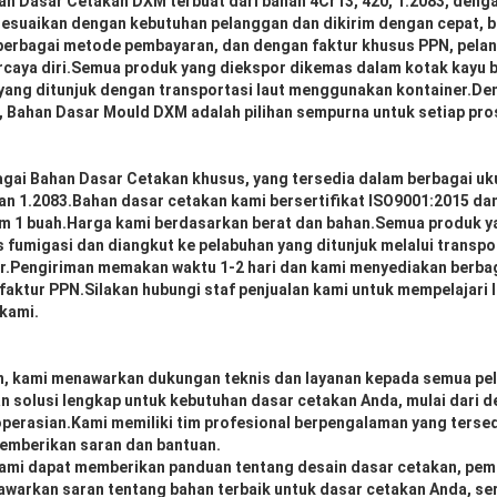
han Dasar Cetakan DXM terbuat dari bahan 4Cr13, 420, 1.2083, denga
esuaikan dengan kebutuhan pelanggan dan dikirim dengan cepat, b
erbagai metode pembayaran, dan dengan faktur khusus PPN, pela
caya diri.Semua produk yang diekspor dikemas dalam kotak kayu 
yang ditunjuk dengan transportasi laut menggunakan kontainer.Den
i, Bahan Dasar Mould DXM adalah pilihan sempurna untuk setiap pr
ai Bahan Dasar Cetakan khusus, yang tersedia dalam berbagai uk
an 1.2083.Bahan dasar cetakan kami bersertifikat ISO9001:2015 da
m 1 buah.Harga kami berdasarkan berat dan bahan.Semua produk y
 fumigasi dan diangkut ke pelabuhan yang ditunjuk melalui transpor
.Pengiriman memakan waktu 1-2 hari dan kami menyediakan berba
aktur PPN.Silakan hubungi staf penjualan kami untuk mempelajari l
kami.
n, kami menawarkan dukungan teknis dan layanan kepada semua pe
 solusi lengkap untuk kebutuhan dasar cetakan Anda, mulai dari d
erasian.Kami memiliki tim profesional berpengalaman yang terse
emberikan saran dan bantuan.
ami dapat memberikan panduan tentang desain dasar cetakan, pemi
arkan saran tentang bahan terbaik untuk dasar cetakan Anda, se