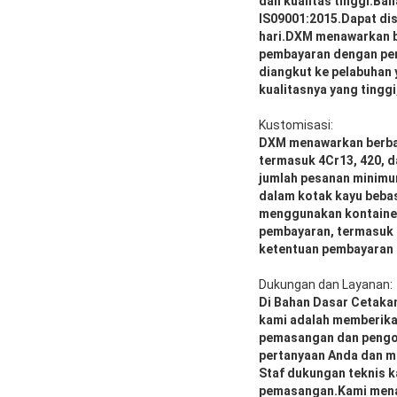
dan kualitas tinggi.Ba
IS09001:2015.Dapat dis
hari.DXM menawarkan b
pembayaran dengan per
diangkut ke pelabuhan 
kualitasnya yang tingg
Kustomisasi:
DXM menawarkan berbag
termasuk 4Cr13, 420, d
jumlah pesanan minimu
dalam kotak kayu bebas
menggunakan kontainer
pembayaran, termasuk f
ketentuan pembayaran 
Dukungan dan Layanan:
Di Bahan Dasar Cetaka
kami adalah memberikan
pemasangan dan pengop
pertanyaan Anda dan m
Staf dukungan teknis k
pemasangan.Kami menaw