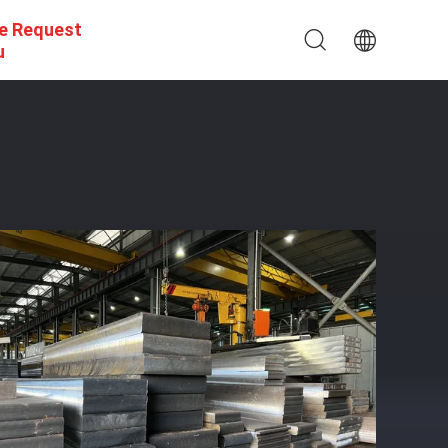
e Request
u