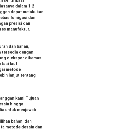
n sertifikasi
iasanya dalam 1-2
nggan dapat melakukan
bebas fumigasi dan
gan presisi dan
oses manufaktur.
uran dan bahan,
n tersedia dengan
ang diekspor dikemas
tasi laut
gai metode
ebih lanjut tentang
langgan kami.Tujuan
esain hingga
dia untuk menjawab
lihan bahan, dan
rta metode desain dan