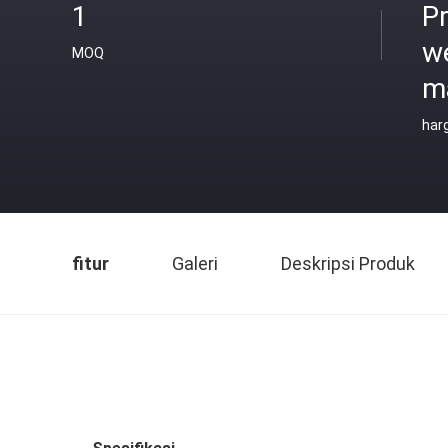
1
Pr
w
MOQ
ma
har
fitur
Galeri
Deskripsi Produk